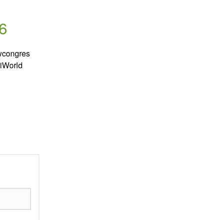
6
uwcongres
riWorld