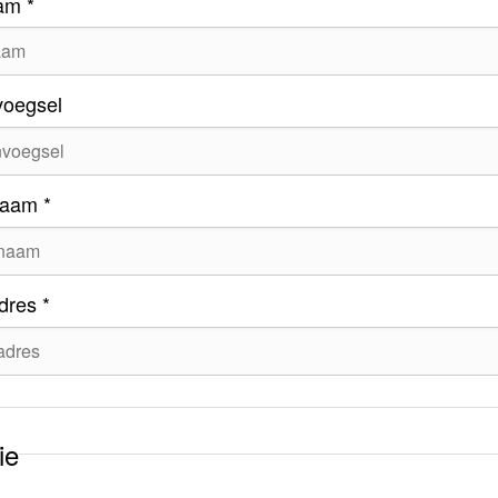
am *
voegsel
naam *
dres *
ie